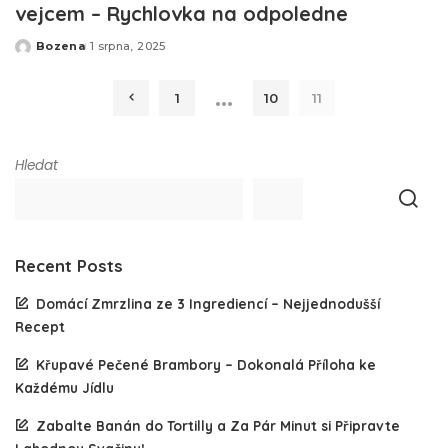
vejcem – Rychlovka na odpoledne
Bozena
1 srpna, 2025
Posted
by
…
1
10
11
Hledat
Recent Posts
Domácí Zmrzlina ze 3 Ingrediencí – Nejjednodušší
Recept
Křupavé Pečené Brambory – Dokonalá Příloha ke
Každému Jídlu
Zabalte Banán do Tortilly a Za Pár Minut si Připravte