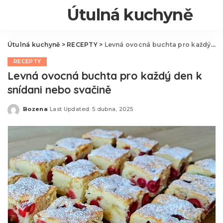
Útulná kuchyně
Útulná kuchyně
>
RECEPTY
>
Levná ovocná buchta pro každý den k snídani nebo svačině
RECEPTY
Levná ovocná buchta pro každý den k
snídani nebo svačině
Bozena
Last Updated: 5 dubna, 2025
Posted
by