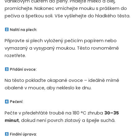
vanilkovým cukrem do pěny. Přidejte mléko a olej,
promíchejte. Nakonec vmíchejte mouku s práškem do
pečiva a špetkou soli. Vše vyšlehejte do hladkého těsta.
Nalití na plech:
Připravte si plech vyložený pečicím papírem nebo
vymazaný a vysypaný moukou. Těsto rovnoměrně
rozetřete.
Přidání ovoce:
Na těsto poklaďte okapané ovoce – ideálně mírně
obalené v mouce, aby nekleslo ke dnu.
Pečení:
Pečte v předehřáté troubě na 180 °C zhruba
30–35
minut
, dokud není povrch zlatavý a špejle suchá.
Finální úprava: