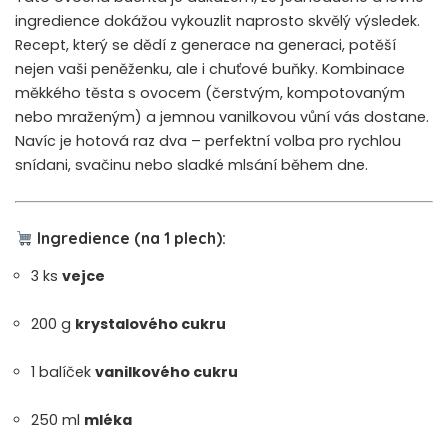
ingredience dokážou vykouzlit naprosto skvělý výsledek.
Recept, který se dědí z generace na generaci, potěší
nejen vaši peněženku, ale i chuťové buňky. Kombinace
měkkého těsta s ovocem (čerstvým, kompotovaným
nebo mraženým) a jemnou vanilkovou vůní vás dostane.
Navíc je hotová raz dva – perfektní volba pro rychlou
snídani, svačinu nebo sladké mlsání během dne.
Ingredience (na 1 plech):
3 ks
vejce
200 g
krystalového cukru
1 balíček
vanilkového cukru
250 ml
mléka