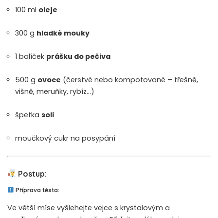
100 ml
oleje
300 g
hladké mouky
1 balíček
prášku do pečiva
500 g
ovoce
(čerstvé nebo kompotované – třešně,
višně, meruňky, rybíz…)
špetka
soli
moučkový cukr na posypání
Postup:
Příprava těsta:
Ve větší míse vyšlehejte vejce s krystalovým a