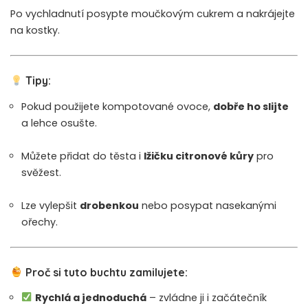
Po vychladnutí posypte moučkovým cukrem a nakrájejte
na kostky.
Tipy:
Pokud použijete kompotované ovoce,
dobře ho slijte
a lehce osušte.
Můžete přidat do těsta i
lžičku citronové kůry
pro
svěžest.
Lze vylepšit
drobenkou
nebo posypat nasekanými
ořechy.
Proč si tuto buchtu zamilujete:
Rychlá a jednoduchá
– zvládne ji i začátečník