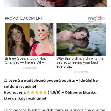
Levná a nadýchaná ovocná buchta – Ideální ke
snídani i svačině!
Hodnocení:
(4.9/5) – Oblíbená klasika,
která nikdy nezklame!
Tato ovocná buchta je důkazem, že jednoduché a levné