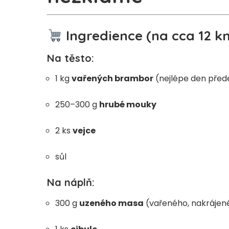
Ingredience (na cca 12 kn
Na těsto:
1 kg
vařených brambor
(nejlépe den před
250–300 g
hrubé mouky
2 ks
vejce
sůl
Na náplň:
300 g
uzeného masa
(vařeného, nakrájen