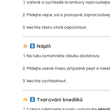
Vařené a vychladlé brambory nastrouhejt
Přidejte vejce, sůl a postupně zapracováv
Nechte těsto chvíli odpočinout.
Náplň
Na tuku osmahněte cibulku dozlatova.
Přidejte uzené maso, případně pepř a nase
Nechte vychladnout.
Tvarování knedlíků
Z těsta odebírejte kousky, vytvarujte
placi