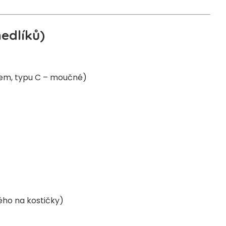
edlíků)
em, typu C – moučné)
ého na kostičky)