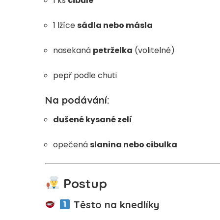
1 ks
cibule
1 lžíce
sádla nebo másla
nasekaná
petrželka
(volitelné)
pepř podle chuti
Na podávání:
dušené kysané zelí
opečená
slanina nebo cibulka
Postup
Těsto na knedlíky