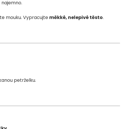
e najemno.
ejte mouku. Vypracujte
měkké, nelepivé těsto
.
kanou petrželku.
čky
.