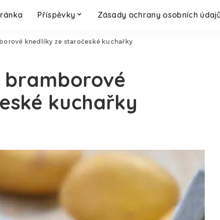
tránka
Příspěvky
Zásady ochrany osobních údaj
mborové knedlíky ze staročeské kuchařky
na bramborové
české kuchařky