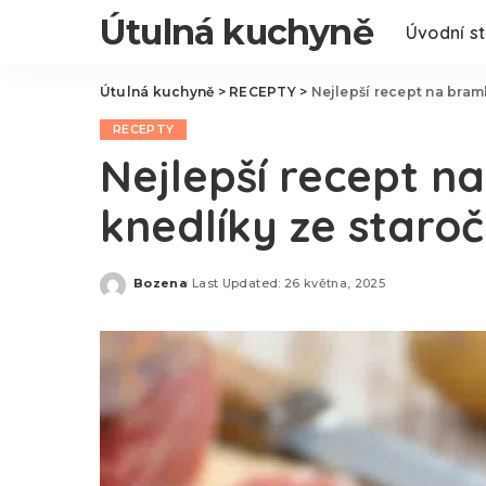
Útulná kuchyně
Úvodní s
Útulná kuchyně
>
RECEPTY
>
Nejlepší recept na bra
RECEPTY
Nejlepší recept 
knedlíky ze staro
Bozena
Last Updated: 26 května, 2025
Posted
by