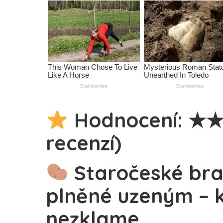
Hodnocení: ★★
recenzí)
Staročeské bra
plněné uzeným – k
nezklame