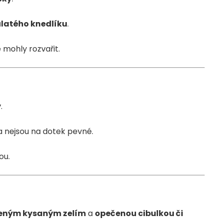
latého knedlíku
.
 mohly rozvařit.
y
.
a nejsou na dotek pevné.
ou.
eným kysaným zelím
a
opečenou cibulkou či