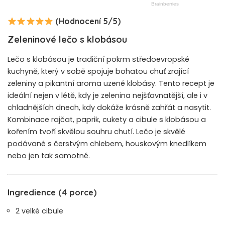
(Hodnocení 5/5)
Zeleninové lečo s klobásou
Lečo s klobásou je tradiční pokrm středoevropské
kuchyně, který v sobě spojuje bohatou chuť zrající
zeleniny a pikantní aroma uzené klobásy. Tento recept je
ideální nejen v létě, kdy je zelenina nejšťavnatější, ale i v
chladnějších dnech, kdy dokáže krásně zahřát a nasytit.
Kombinace rajčat, paprik, cukety a cibule s klobásou a
kořením tvoří skvělou souhru chutí. Lečo je skvělé
podávané s čerstvým chlebem, houskovým knedlíkem
nebo jen tak samotné.
Ingredience (4 porce)
2 velké cibule