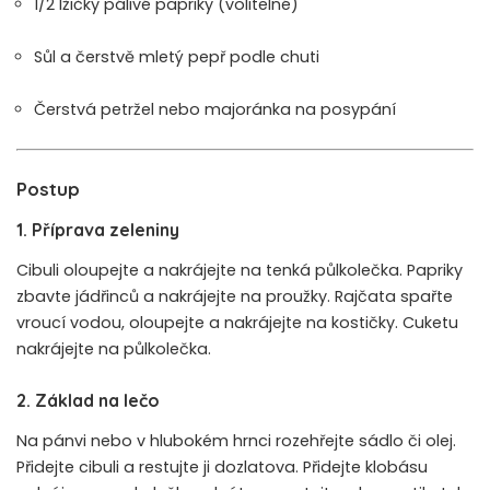
1/2 lžičky pálivé papriky (volitelné)
Sůl a čerstvě mletý pepř podle chuti
Čerstvá petržel nebo majoránka na posypání
Postup
1. Příprava zeleniny
Cibuli oloupejte a nakrájejte na tenká půlkolečka. Papriky
zbavte jádřinců a nakrájejte na proužky. Rajčata spařte
vroucí vodou, oloupejte a nakrájejte na kostičky. Cuketu
nakrájejte na půlkolečka.
2. Základ na lečo
Na pánvi nebo v hlubokém hrnci rozehřejte sádlo či olej.
Přidejte cibuli a restujte ji dozlatova. Přidejte klobásu