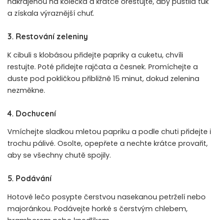
nakrájenou na kolečka a krátce orestujte, aby pustila tuk
a získala výraznější chuť.
3. Restování zeleniny
K cibuli s klobásou přidejte papriky a cuketu, chvíli
restujte. Poté přidejte rajčata a česnek. Promíchejte a
duste pod pokličkou přibližně 15 minut, dokud zelenina
nezměkne.
4. Dochucení
Vmíchejte sladkou mletou papriku a podle chuti přidejte i
trochu pálivé. Osolte, opepřete a nechte krátce provařit,
aby se všechny chutě spojily.
5. Podávání
Hotové lečo posypte čerstvou nasekanou petrželí nebo
majoránkou. Podávejte horké s čerstvým chlebem,