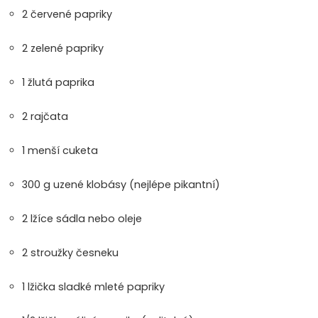
2 červené papriky
2 zelené papriky
1 žlutá paprika
2 rajčata
1 menší cuketa
300 g uzené klobásy (nejlépe pikantní)
2 lžíce sádla nebo oleje
2 stroužky česneku
1 lžička sladké mleté papriky