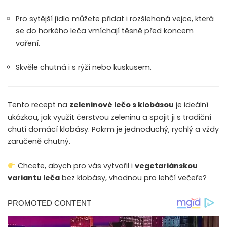
Pro sytější jídlo můžete přidat i rozšlehaná vejce, která
se do horkého leča vmíchají těsně před koncem
vaření.
Skvěle chutná i s rýží nebo kuskusem.
Tento recept na
zeleninové lečo s klobásou
je ideální
ukázkou, jak využít čerstvou zeleninu a spojit ji s tradiční
chutí domácí klobásy. Pokrm je jednoduchý, rychlý a vždy
zaručeně chutný.
Chcete, abych pro vás vytvořil i
vegetariánskou
variantu leča
bez klobásy, vhodnou pro lehčí večeře?