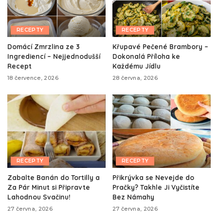
RECEPTY
RECEPTY
Domácí Zmrzlina ze 3
Křupavé Pečené Brambory –
Ingrediencí – Nejjednodušší
Dokonalá Příloha ke
Recept
Každému Jídlu
18 července, 2026
28 června, 2026
RECEPTY
RECEPTY
Zabalte Banán do Tortilly a
Přikrývka se Nevejde do
Za Pár Minut si Připravte
Pračky? Takhle Ji Vyčistíte
Lahodnou Svačinu!
Bez Námahy
27 června, 2026
27 června, 2026