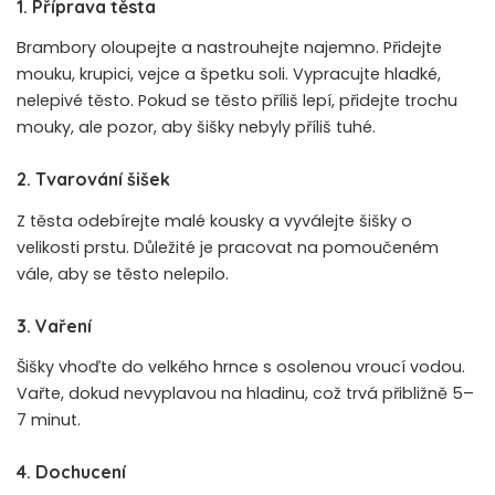
1. Příprava těsta
Brambory oloupejte a nastrouhejte najemno. Přidejte
mouku, krupici, vejce a špetku soli. Vypracujte hladké,
nelepivé těsto. Pokud se těsto příliš lepí, přidejte trochu
mouky, ale pozor, aby šišky nebyly příliš tuhé.
2. Tvarování šišek
Z těsta odebírejte malé kousky a vyválejte šišky o
velikosti prstu. Důležité je pracovat na pomoučeném
vále, aby se těsto nelepilo.
3. Vaření
Šišky vhoďte do velkého hrnce s osolenou vroucí vodou.
Vařte, dokud nevyplavou na hladinu, což trvá přibližně 5–
7 minut.
4. Dochucení