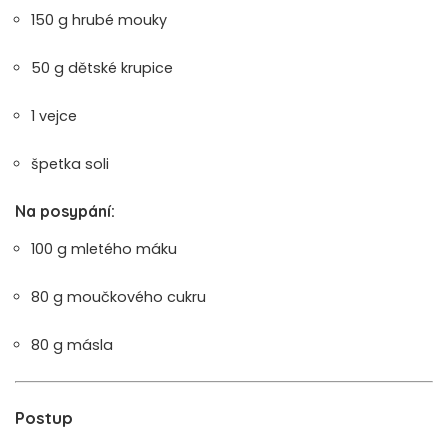
150 g hrubé mouky
50 g dětské krupice
1 vejce
špetka soli
Na posypání:
100 g mletého máku
80 g moučkového cukru
80 g másla
Postup