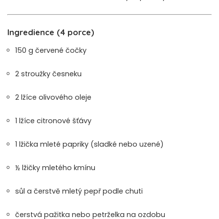
Ingredience (4 porce)
150 g červené čočky
2 stroužky česneku
2 lžíce olivového oleje
1 lžíce citronové šťávy
1 lžička mleté papriky (sladké nebo uzené)
½ lžičky mletého kmínu
sůl a čerstvě mletý pepř podle chuti
čerstvá pažitka nebo petrželka na ozdobu