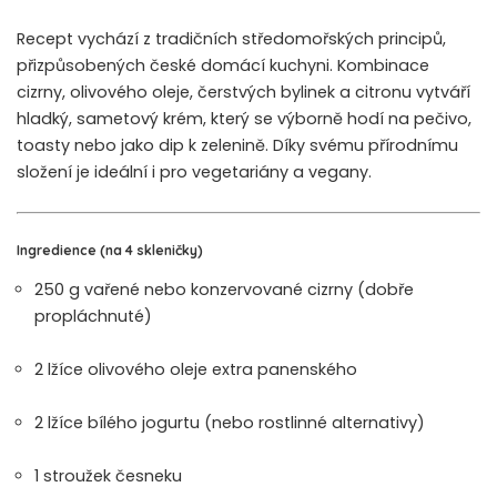
Recept vychází z tradičních středomořských principů,
přizpůsobených české domácí kuchyni. Kombinace
cizrny, olivového oleje, čerstvých bylinek a citronu vytváří
hladký, sametový krém, který se výborně hodí na pečivo,
toasty nebo jako dip k zelenině. Díky svému přírodnímu
složení je ideální i pro vegetariány a vegany.
Ingredience (na 4 skleničky)
250 g vařené nebo konzervované cizrny (dobře
propláchnuté)
2 lžíce olivového oleje extra panenského
2 lžíce bílého jogurtu (nebo rostlinné alternativy)
1 stroužek česneku