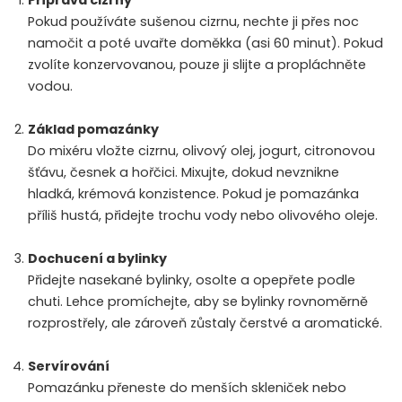
Pokud používáte sušenou cizrnu, nechte ji přes noc
namočit a poté uvařte doměkka (asi 60 minut). Pokud
zvolíte konzervovanou, pouze ji slijte a propláchněte
vodou.
Základ pomazánky
Do mixéru vložte cizrnu, olivový olej, jogurt, citronovou
šťávu, česnek a hořčici. Mixujte, dokud nevznikne
hladká, krémová konzistence. Pokud je pomazánka
příliš hustá, přidejte trochu vody nebo olivového oleje.
Dochucení a bylinky
Přidejte nasekané bylinky, osolte a opepřete podle
chuti. Lehce promíchejte, aby se bylinky rovnoměrně
rozprostřely, ale zároveň zůstaly čerstvé a aromatické.
Servírování
Pomazánku přeneste do menších skleniček nebo