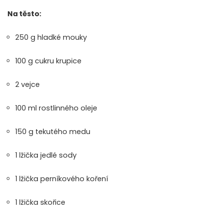
Na těsto:
250 g hladké mouky
100 g cukru krupice
2 vejce
100 ml rostlinného oleje
150 g tekutého medu
1 lžička jedlé sody
1 lžička perníkového koření
1 lžička skořice