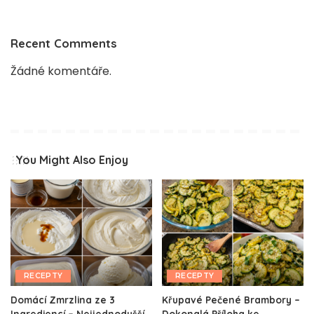
Recent Comments
Žádné komentáře.
You Might Also Enjoy
RECEPTY
RECEPTY
Domácí Zmrzlina ze 3
Křupavé Pečené Brambory –
Ingrediencí – Nejjednodušší
Dokonalá Příloha ke