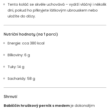
Tento koláč se skvěle uchovává – vydrží vláčný i několik
dní, pokud ho přikryjete látkovým ubrouskem nebo
uložíte do dózy.
Nutriční hodnoty (na 1 porci)
Energie: cca 380 kcal
Bílkoviny: 6 g
Tuky: 14 g
Sacharidy: 58 g
Shrnutí
Babiččin hruškový perník s medem
je dokonalým