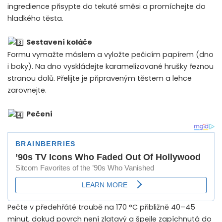
ingredience přisypte do tekuté směsi a promíchejte do
hladkého těsta.
Sestavení koláče
Formu vymažte máslem a vyložte pečicím papírem (dno
i boky). Na dno vyskládejte karamelizované hrušky řeznou
stranou dolů. Přelijte je připraveným těstem a lehce
zarovnejte.
Pečení
Pečte v předehřáté troubě na 170 °C přibližně 40–45
minut, dokud povrch není zlatavý a špejle zapíchnutá do