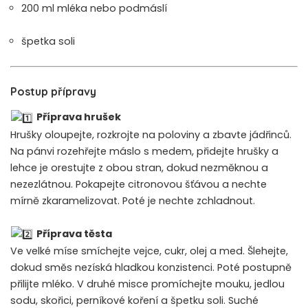
200 ml mléka nebo podmáslí
špetka soli
Postup přípravy
Příprava hrušek
Hrušky oloupejte, rozkrojte na poloviny a zbavte jádřinců.
Na pánvi rozehřejte máslo s medem, přidejte hrušky a
lehce je orestujte z obou stran, dokud nezměknou a
nezezlátnou. Pokapejte citronovou šťávou a nechte
mírně zkaramelizovat. Poté je nechte zchladnout.
Příprava těsta
Ve velké míse smíchejte vejce, cukr, olej a med. Šlehejte,
dokud směs nezíská hladkou konzistenci. Poté postupně
přilijte mléko. V druhé misce promíchejte mouku, jedlou
sodu, skořici, perníkové koření a špetku soli. Suché