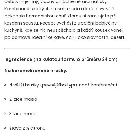
dětství – jemný, vláčný a nádherně aromatický.
Kombinace sladkých hrušek, medu a koření vytváří
dokonale harmonickou chuť, kterou si zamilujete při
každém soustu. Recept vychází z tradiční babiččiny
kuchyně, kde se nic neuspěchalo a každý kousek voněl
po domově. Ideální ke kávě, čaji i jako slavnostní dezert.
Ingredience (na kulatou formu o průměru 24 cm)
Na karamelizované hrušky:
4 větší hrušky (pevnějšího typu, např. konferenční)
2 lžíce másla
3 lžíce medu
šťáva z ½ citronu