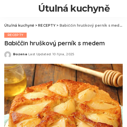
Útulná kuchyně
Útulná kuchyně
>
RECEPTY
>
Babiččin hruškový perník s medem
RECEPTY
Babiččin hruškový perník s medem
Bozena
Last Updated: 10 října, 2025
Posted
by