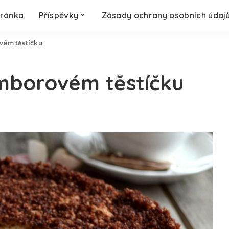
tránka
Příspěvky
Zásady ochrany osobních údaj
vém těstíčku
amborovém těstíčku