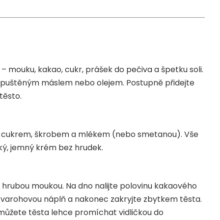
 mouku, kakao, cukr, prášek do pečiva a špetku soli.
ozpuštěným máslem nebo olejem. Postupně přidejte
těsto.
ým cukrem, škrobem a mlékem (nebo smetanou). Vše
ký, jemný krém bez hrudek.
hrubou moukou. Na dno nalijte polovinu kakaového
 tvarohovou náplň a nakonec zakryjte zbytkem těsta.
ůžete těsta lehce promíchat vidličkou do