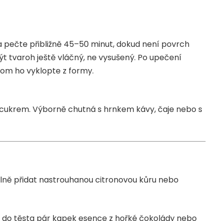
a pečte přibližně 45–50 minut, dokud není povrch
t tvaroh ještě vláčný, ne vysušený. Po upečení
om ho vyklopte z formy.
ukrem. Výborně chutná s hrnkem kávy, čaje nebo s
lně přidat nastrouhanou citronovou kůru nebo
e do těsta pár kapek esence z hořké čokolády nebo