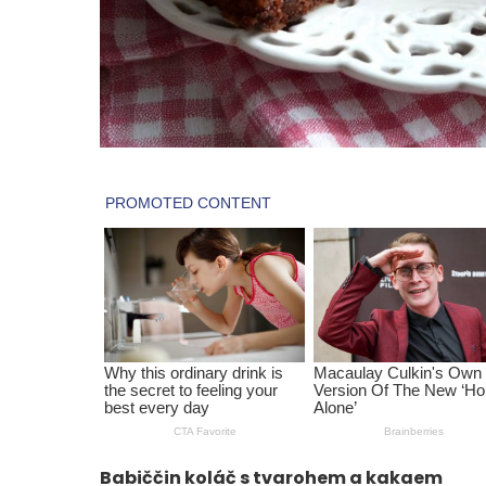
Babiččin koláč s tvarohem a kakaem