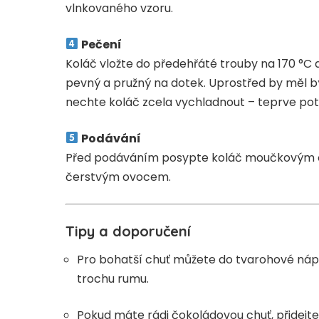
vlnkovaného vzoru.
Pečení
Koláč vložte do předehřáté trouby na 170 °C 
pevný a pružný na dotek. Uprostřed by měl bý
nechte koláč zcela vychladnout – teprve pot
Podávání
Před podáváním posypte koláč moučkovým c
čerstvým ovocem.
Tipy a doporučení
Pro bohatší chuť můžete do tvarohové náp
trochu rumu.
Pokud máte rádi čokoládovou chuť, přidejt