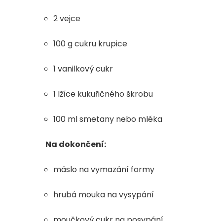
2 vejce
100 g cukru krupice
1 vanilkový cukr
1 lžíce kukuřičného škrobu
100 ml smetany nebo mléka
Na dokončení:
máslo na vymazání formy
hrubá mouka na vysypání
moučkový cukr na posypání