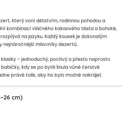
zert, který voní dětstvím, rodinnou pohodou a
ální kombinací vláčného kakaového těsta a bohaté,
rozplývá na jazyku. Každý kousek je dokonalým
ty nejnáročnější milovníky dezertů.
 klasiky – jednoduchý, poctivý a přesto naprosto
babičky, kdy se po bytě linula vůně čerstvě
ladne právě tolik, aby ho bylo možné nakrájet.
4–26 cm)