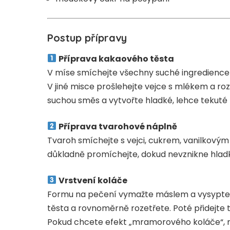
Postup přípravy
Příprava kakaového těsta
V míse smíchejte všechny suché ingredience –
V jiné misce prošlehejte vejce s mlékem a r
suchou směs a vytvořte hladké, lehce tekuté 
Příprava tvarohové náplně
Tvaroh smíchejte s vejci, cukrem, vanilkov
důkladně promíchejte, dokud nevznikne hlad
Vrstvení koláče
Formu na pečení vymažte máslem a vysypte 
těsta a rovnoměrně rozetřete. Poté přidejte
Pokud chcete efekt „mramorového koláče“, m