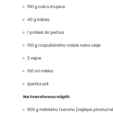
150 g cukru krupice
40 g kakaa
1 prášek do pečiva
150 g rozpuštěného másla nebo oleje
2 vejce
150 ml mléka
špetka soli
Na tvarohovou náplň:
500 g měkkého tvarohu (nejlépe plnotučn