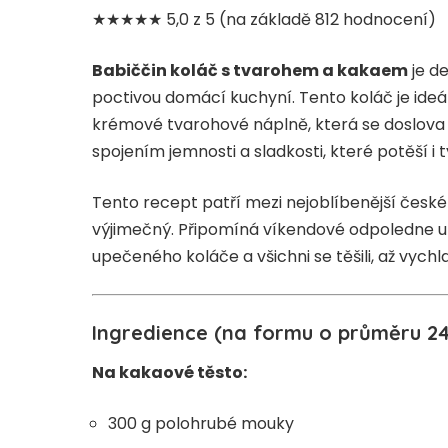
★★★★★ 5,0 z 5 (na základě 812 hodnocení)
Babiččin koláč s tvarohem a kakaem
je de
poctivou domácí kuchyní. Tento koláč je ide
krémové tvarohové náplně, která se doslova 
spojením jemnosti a sladkosti, které potěší i 
Tento recept patří mezi nejoblíbenější české
výjimečný. Připomíná víkendové odpoledne u 
upečeného koláče a všichni se těšili, až vych
Ingredience (na formu o průměru 2
Na kakaové těsto:
300 g polohrubé mouky