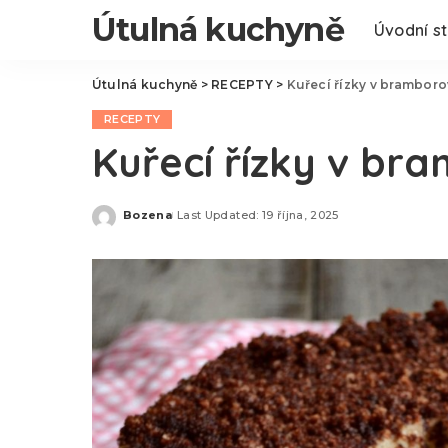
Útulná kuchyně
Úvodní s
Útulná kuchyně
>
RECEPTY
>
Kuřecí řízky v bramboro
RECEPTY
Kuřecí řízky v br
Bozena
Last Updated: 19 října, 2025
Posted
by