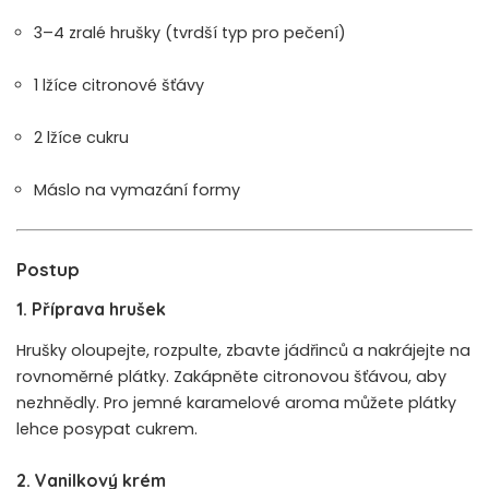
3–4 zralé hrušky (tvrdší typ pro pečení)
1 lžíce citronové šťávy
2 lžíce cukru
Máslo na vymazání formy
Postup
1. Příprava hrušek
Hrušky oloupejte, rozpulte, zbavte jádřinců a nakrájejte na
rovnoměrné plátky. Zakápněte citronovou šťávou, aby
nezhnědly. Pro jemné karamelové aroma můžete plátky
lehce posypat cukrem.
2. Vanilkový krém