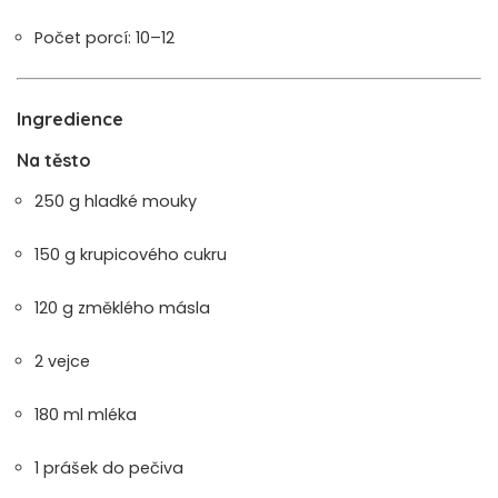
Počet porcí: 10–12
Ingredience
Na těsto
250 g hladké mouky
150 g krupicového cukru
120 g změklého másla
2 vejce
180 ml mléka
1 prášek do pečiva