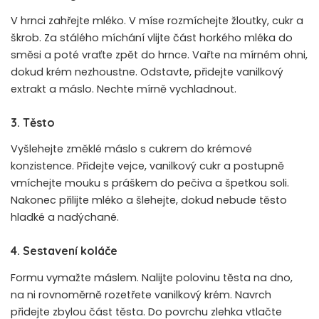
V hrnci zahřejte mléko. V míse rozmíchejte žloutky, cukr a
škrob. Za stálého míchání vlijte část horkého mléka do
směsi a poté vraťte zpět do hrnce. Vařte na mírném ohni,
dokud krém nezhoustne. Odstavte, přidejte vanilkový
extrakt a máslo. Nechte mírně vychladnout.
3. Těsto
Vyšlehejte změklé máslo s cukrem do krémové
konzistence. Přidejte vejce, vanilkový cukr a postupně
vmíchejte mouku s práškem do pečiva a špetkou soli.
Nakonec přilijte mléko a šlehejte, dokud nebude těsto
hladké a nadýchané.
4. Sestavení koláče
Formu vymažte máslem. Nalijte polovinu těsta na dno,
na ni rovnoměrně rozetřete vanilkový krém. Navrch
přidejte zbylou část těsta. Do povrchu zlehka vtlačte