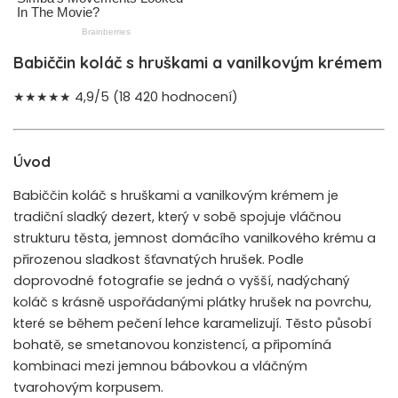
Babiččin koláč s hruškami a vanilkovým krémem
★★★★★ 4,9/5 (18 420 hodnocení)
Úvod
Babiččin koláč s hruškami a vanilkovým krémem je
tradiční sladký dezert, který v sobě spojuje vláčnou
strukturu těsta, jemnost domácího vanilkového krému a
přirozenou sladkost šťavnatých hrušek. Podle
doprovodné fotografie se jedná o vyšší, nadýchaný
koláč s krásně uspořádanými plátky hrušek na povrchu,
které se během pečení lehce karamelizují. Těsto působí
bohatě, se smetanovou konzistencí, a připomíná
kombinaci mezi jemnou bábovkou a vláčným
tvarohovým korpusem.