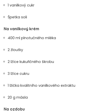
1 vanilkový cukr
Špetka soli
Na vanilkový krém
400 ml plnotučného mléka
2 žloutky
2 lžíce kukuřičného škrobu
3 lžíce cukru
1 lžička kvalitního vanilkového extraktu
20 g másla
Na ozdobu