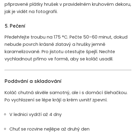
připravené plátky hrušek v pravidelném kruhovém dekoru,
jak je vidět na fotografii.
5. Pečení
Předehřejte troubu na 175 °C. Pečte 50–60 minut, dokud
nebude povrch krásně zlatavý a hrušky jemně
karamelizované. Pro jistotu otestujte špejlí. Nechte
vychladnout přímo ve formě, aby se koláč usadil.
Podávání a skladování
Koláč chutná skvěle samotný, ale i s domácí šlehačkou.
Po vychlazení se lépe krájí a krém uvnitř zpevní.
V lednici vydrží až 4 dny
Chuť se rozvine nejlépe až druhý den