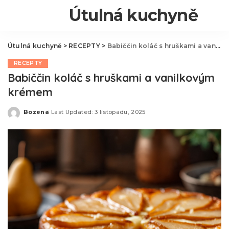
Útulná kuchyně
Útulná kuchyně
>
RECEPTY
>
Babiččin koláč s hruškami a vanilkovým krémem
RECEPTY
Babiččin koláč s hruškami a vanilkovým
krémem
Bozena
Last Updated: 3 listopadu, 2025
Posted
by