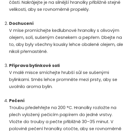
části. Nakrájejte je na silnější hranolky přibližně stejné
velikosti, aby se rovnoměrně propekly.
Dochucení
V míse promíchejte kedlubnové hranolky s olivovým
olejem, solí, sušeným česnekem a pepřem. Dbejte na
to, aby byly všechny kousky lehce obalené olejem, ale
nikoli přemastěné.
Příprava bylinkové soli
V malé misce smíchejte hrubší sůl se sušenými
bylinkami. Směs lehce promněte mezi prsty, aby se
uvolnilo aroma bylin.
Pečení
Troubu předehřejte na 200 °C. Hranolky rozložte na
plech vyložený pečicím papírem do jedné vrstvy.
Vložte do trouby a pečte přibližně 30–35 minut. V
polovině pečení hranolky otočte, aby se rovnoměrně