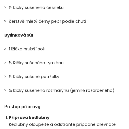
½ lžičky sušeného česneku
čerstvě mletý černý pepř podle chuti
Bylinková sůl
1 lžička hrubší soli
½ lžičky sušeného tymiánu
½ lžičky sušené petrželky
¼ lžičky sušeného rozmarýnu (jemně rozdrceného)
Postup přípravy
Příprava kedlubny
Kedlubny oloupejte a odstraňte případné dřevnaté