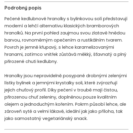
Podrobný popis
Pečené kedlubnové hranolky s bylinkovou solí představují
moderní a lehčí alternativu klasických bramborových
hranolků. Na první pohled zaujmou svou zlatavě hnědou
barvou, rovnoměrným opečením a rustikálním tvarem.
Povrch je jemně křupavý, s lehce karamelizovanými
hranami, zatímco vnitřek zůstává měkký, šťavnatý a plný
přirozené chuti kedlubny.
Hranolky jsou nepravidelně posypané drobnými zelenými
lístky bylinek a jemnými krystalky soli, které zvýrazňují
jejich chuťový profil. Díky pečení v troubě mají čistou,
přirozenou chuť zeleniny, doplněnou pouze kvalitním
olejem a jednoduchým kořením. Pokrm působí lehce, ale
zároveň sytě a velmi lákavě, ideální jak jako příloha, tak
jako samostatný vegetariánský snack.