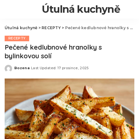
Útulná kuchyně
Útulná kuchyně
>
RECEPTY
>
Pečené kedlubnové hranolky s bylinkovou solí
RECEPTY
Pečené kedlubnové hranolky s
bylinkovou solí
Bozena
Last Updated: 17 prosince, 2025
Posted
by