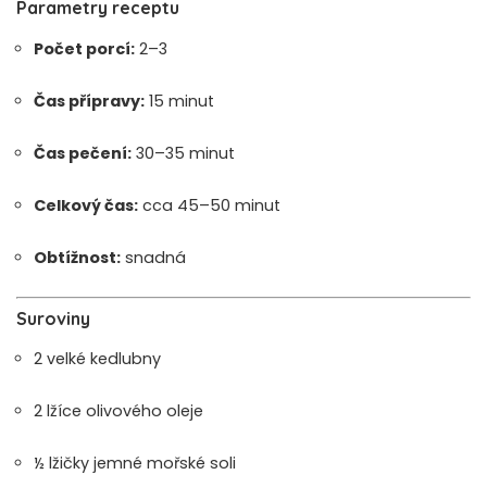
Parametry receptu
Počet porcí:
2–3
Čas přípravy:
15 minut
Čas pečení:
30–35 minut
Celkový čas:
cca 45–50 minut
Obtížnost:
snadná
Suroviny
2 velké kedlubny
2 lžíce olivového oleje
½ lžičky jemné mořské soli