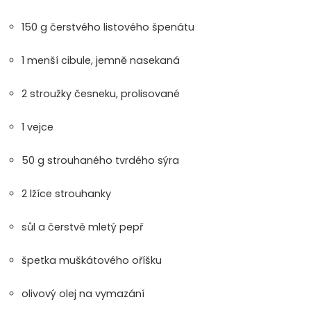
150 g čerstvého listového špenátu
1 menší cibule, jemně nasekaná
2 stroužky česneku, prolisované
1 vejce
50 g strouhaného tvrdého sýra
2 lžíce strouhanky
sůl a čerstvě mletý pepř
špetka muškátového oříšku
olivový olej na vymazání