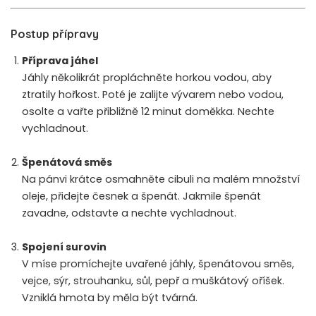
Postup přípravy
Příprava jáhel
Jáhly několikrát propláchněte horkou vodou, aby
ztratily hořkost. Poté je zalijte vývarem nebo vodou,
osolte a vařte přibližně 12 minut doměkka. Nechte
vychladnout.
Špenátová směs
Na pánvi krátce osmahněte cibuli na malém množství
oleje, přidejte česnek a špenát. Jakmile špenát
zavadne, odstavte a nechte vychladnout.
Spojení surovin
V míse promíchejte uvařené jáhly, špenátovou směs,
vejce, sýr, strouhanku, sůl, pepř a muškátový oříšek.
Vzniklá hmota by měla být tvárná.