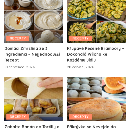
RECEPTY
RECEPTY
Domácí Zmrzlina ze 3
Křupavé Pečené Brambory –
Ingrediencí – Nejjednodušší
Dokonalá Příloha ke
Recept
Každému Jídlu
18 července, 2026
28 června, 2026
RECEPTY
RECEPTY
Zabalte Banán do Tortilly a
Přikrývka se Nevejde do