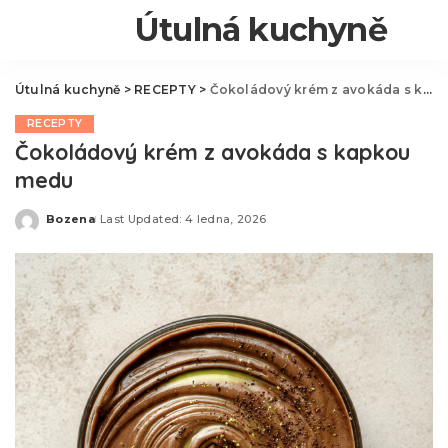
Útulná kuchyně
Útulná kuchyně
>
RECEPTY
>
Čokoládový krém z avokáda s kapkou medu
RECEPTY
Čokoládový krém z avokáda s kapkou
medu
Bozena
Last Updated: 4 ledna, 2026
Posted
by