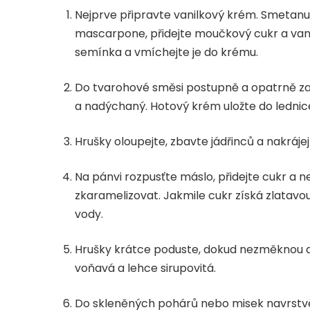
Nejprve připravte vanilkový krém. Smetanu
mascarpone, přidejte moučkový cukr a vani
semínka a vmíchejte je do krému.
Do tvarohové směsi postupně a opatrně za
a nadýchaný. Hotový krém uložte do lednice
Hrušky oloupejte, zbavte jádřinců a nakráje
Na pánvi rozpusťte máslo, přidejte cukr a n
zkaramelizovat. Jakmile cukr získá zlatavou
vody.
Hrušky krátce poduste, dokud nezměknou a
voňavá a lehce sirupovitá.
Do skleněných pohárů nebo misek navrstvě