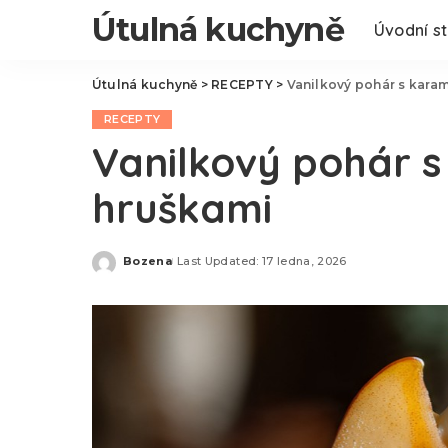
Útulná kuchyně
Úvodní s
Útulná kuchyně
>
RECEPTY
>
Vanilkový pohár s kara
RECEPTY
Vanilkový pohár 
hruškami
Bozena
Last Updated: 17 ledna, 2026
Posted
by