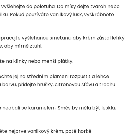
 vyšlehejte do polotuha. Do mísy dejte tvaroh nebo
lku. Pokud používáte vanilkový lusk, vyškrábněte
pracujte vyšlehanou smetanu, aby krém zůstal lehký
, aby mírně ztuhl.
jte na klínky nebo menší plátky.
echte jej na středním plameni rozpustit a lehce
 barvu, přidejte hrušky, citronovou šťávu a trochu
 neobalí se karamelem. Směs by měla být lesklá,
te nejprve vanilkový krém, poté horké