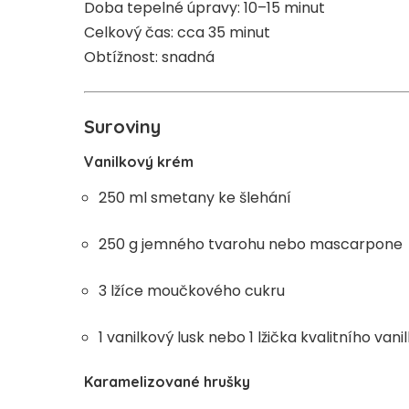
Doba tepelné úpravy: 10–15 minut
Celkový čas: cca 35 minut
Obtížnost: snadná
Suroviny
Vanilkový krém
250 ml smetany ke šlehání
250 g jemného tvarohu nebo mascarpone
3 lžíce moučkového cukru
1 vanilkový lusk nebo 1 lžička kvalitního van
Karamelizované hrušky