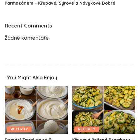
Parmazánem – Křupavé, Sýrové a Návykově Dobré
Recent Comments
Žádné komentáře.
You Might Also Enjoy
RECEPTY
RECEPTY
Domácí Zmrzlina ze 3
Křupavé Pečené Brambory –