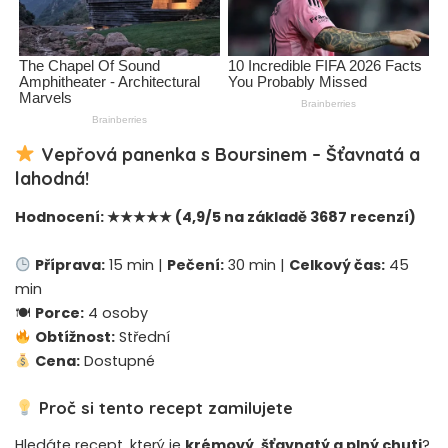
Vepřová panenka s Boursinem – Šťavnatá a
lahodná!
Hodnocení: ★★★★★ (4,9/5 na základě 3687 recenzí)
Příprava:
15 min |
Pečení:
30 min |
Celkový čas:
45
min
🍽
Porce:
4 osoby
Obtížnost:
Střední
Cena:
Dostupné
Proč si tento recept zamilujete
Hledáte recept, který je
krémový, šťavnatý a plný chuti
?