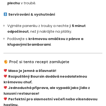
plechu
v troubě.
Servírování & vychutnání
Vyjměte panenku z trouby a nechte ji
5 minut
odpočinout
, než ji nakrájíte na plátky.
Podávejte s
krémovou omáčkou z pánve a
křupavými bramborami
.
Proč si tento recept zamilujete
Maso je jemné a šťavnaté!
Rozpuštěný Boursin dodává neodolatelnou
krémovou chuť.
Jednoduchá příprava, ale vypadá jako jídlo z
luxusní restaurace!
Perfektní pro slavnostní večeři nebo víkendovou
hostinu.