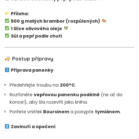
Příloha:
500 g malých brambor (rozpůlených)
1 lžíce olivového oleje
Sůl a pepř podle chuti
Postup přípravy
Příprava panenky
Předehřejte troubu na
200°C
.
Rozřízněte
vepřovou panenku podélně
(ne až do
konce!), aby šla rozevřít jako kniha.
Potřete vnitřek
Boursinem
a posypte
tymiánem
.
Zavinutí a opečení