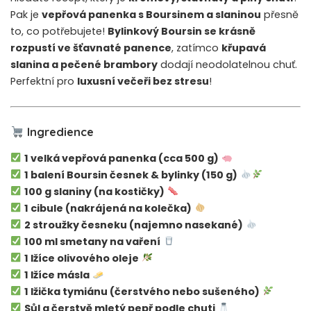
Pak je
vepřová panenka s Boursinem a slaninou
přesně
to, co potřebujete!
Bylinkový Boursin se krásně
rozpustí ve šťavnaté panence
, zatímco
křupavá
slanina a pečené brambory
dodají neodolatelnou chuť.
Perfektní pro
luxusní večeři bez stresu
!
Ingredience
1 velká vepřová panenka (cca 500 g)
1 balení Boursin česnek & bylinky (150 g)
100 g slaniny (na kostičky)
1 cibule (nakrájená na kolečka)
2 stroužky česneku (najemno nasekané)
100 ml smetany na vaření
1 lžíce olivového oleje
1 lžíce másla
1 lžička tymiánu (čerstvého nebo sušeného)
Sůl a čerstvě mletý pepř podle chuti