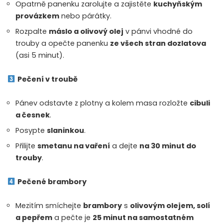
Opatrně panenku zarolujte a zajistěte
kuchyňským
provázkem
nebo párátky.
Rozpalte
máslo a olivový olej
v pánvi vhodné do
trouby a opečte panenku
ze všech stran dozlatova
(asi 5 minut).
Pečení v troubě
Pánev odstavte z plotny a kolem masa rozložte
cibuli
a česnek
.
Posypte
slaninkou
.
Přilijte
smetanu na vaření
a dejte
na 30 minut do
trouby
.
Pečené brambory
Mezitím smíchejte
brambory
s
olivovým olejem, solí
a pepřem
a pečte je
25 minut na samostatném