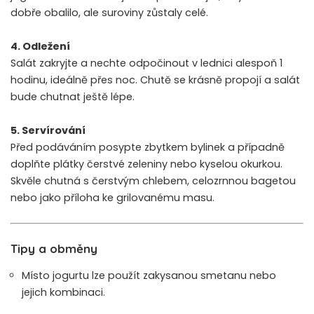
dobře obalilo, ale suroviny zůstaly celé.
4. Odležení
Salát zakryjte a nechte odpočinout v lednici alespoň 1
hodinu, ideálně přes noc. Chutě se krásně propojí a salát
bude chutnat ještě lépe.
5. Servírování
Před podáváním posypte zbytkem bylinek a případně
doplňte plátky čerstvé zeleniny nebo kyselou okurkou.
Skvěle chutná s čerstvým chlebem, celozrnnou bagetou
nebo jako příloha ke grilovanému masu.
Tipy a obměny
Místo jogurtu lze použít zakysanou smetanu nebo
jejich kombinaci.