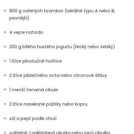
800 g vařených brambor (ideálně typu A nebo B,
pevnější)
4 vejce natvrdo
200 g bílého hustého jogurtu (řecký nebo selský)
1 lžíce plnotučné hořčice
2 lžíce jablečného octa nebo citronové šťávy
1 menší červená cibule
3 lžíce nasekané pažitky nebo kopru
sůl a pepř podle chuti
volitelně: 1 nakládaná okurka nebo jarní cibulka