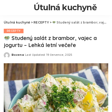
Útulná kuchyně
Útulná kuchyně
>
RECEPTY
>
Studený salát z brambor, vajec a jogurtu – Lehká letní večeře
RECEPTY
Studený salát z brambor, vajec a
jogurtu – Lehká letní večeře
Bozena
Last Updated: 19 července, 2025
Posted
by