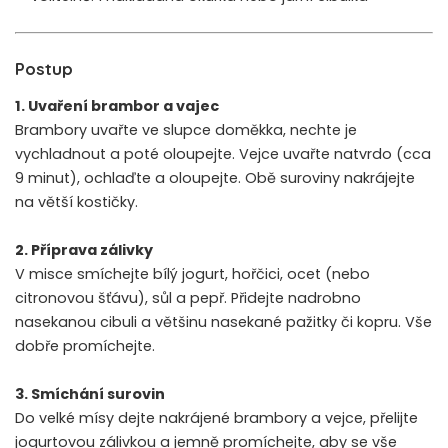
Postup
1. Uvaření brambor a vajec
Brambory uvařte ve slupce doměkka, nechte je
vychladnout a poté oloupejte. Vejce uvařte natvrdo (cca
9 minut), ochlaďte a oloupejte. Obě suroviny nakrájejte
na větší kostičky.
2. Příprava zálivky
V misce smíchejte bílý jogurt, hořčici, ocet (nebo
citronovou šťávu), sůl a pepř. Přidejte nadrobno
nasekanou cibuli a většinu nasekané pažitky či kopru. Vše
dobře promíchejte.
3. Smíchání surovin
Do velké mísy dejte nakrájené brambory a vejce, přelijte
jogurtovou zálivkou a jemně promíchejte, aby se vše