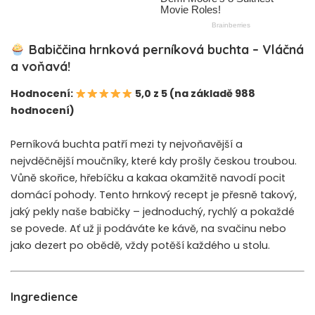
Babiččina hrnková perníková buchta – Vláčná
a voňavá!
Hodnocení:
5,0 z 5 (na základě 988
hodnocení)
Perníková buchta patří mezi ty nejvoňavější a
nejvděčnější moučníky, které kdy prošly českou troubou.
Vůně skořice, hřebíčku a kakaa okamžitě navodí pocit
domácí pohody. Tento hrnkový recept je přesně takový,
jaký pekly naše babičky – jednoduchý, rychlý a pokaždé
se povede. Ať už ji podáváte ke kávě, na svačinu nebo
jako dezert po obědě, vždy potěší každého u stolu.
Ingredience