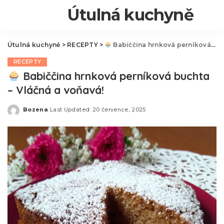
Útulná kuchyně
Útulná kuchyně
>
RECEPTY
>
Babiččina hrnková perníková buchta – Vláčná a voňavá!
RECEPTY
Babiččina hrnková perníková buchta
– Vláčná a voňavá!
Bozena
Last Updated: 20 července, 2025
Posted
by