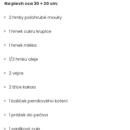
Na plech cca 30 × 20 cm:
2 hrnky polohrubé mouky
1 hrnek cukru krupice
1 hrnek mléka
1/2 hrnku oleje
2 vejce
2 lžíce kakaa
1 balíček perníkového koření
1 prášek do pečiva
1 vanilkový cukr