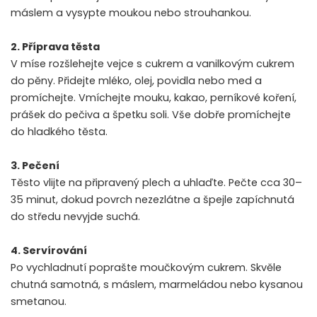
máslem a vysypte moukou nebo strouhankou.
2. Příprava těsta
V míse rozšlehejte vejce s cukrem a vanilkovým cukrem
do pěny. Přidejte mléko, olej, povidla nebo med a
promíchejte. Vmíchejte mouku, kakao, perníkové koření,
prášek do pečiva a špetku soli. Vše dobře promíchejte
do hladkého těsta.
3. Pečení
Těsto vlijte na připravený plech a uhlaďte. Pečte cca 30–
35 minut, dokud povrch nezezlátne a špejle zapíchnutá
do středu nevyjde suchá.
4. Servírování
Po vychladnutí poprašte moučkovým cukrem. Skvěle
chutná samotná, s máslem, marmeládou nebo kysanou
smetanou.