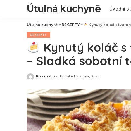
Útulná kuchyně
Úvodní s
Útulná kuchyně
>
RECEPTY
>
Kynutý koláč s tvaro
RECEPTY
Kynutý koláč s
– Sladká sobotní 
Bozena
Last Updated: 2 srpna, 2025
Posted
by