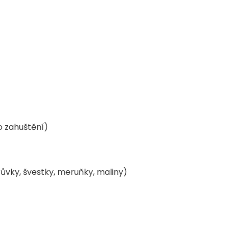
o zahuštění)
ůvky, švestky, meruňky, maliny)