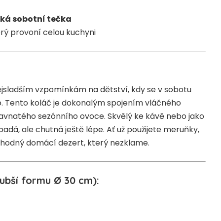
ká sobotní tečka
erý provoní celou kuchyni
jsladším vzpomínkám na dětství, kdy se v sobotu
o. Tento koláč je dokonalým spojením vláčného
ťavnatého sezónního ovoce. Skvělý ke kávě nebo jako
dá, ale chutná ještě lépe. Ať už použijete meruňky,
lahodný domácí dezert, který nezklame.
lubší formu Ø 30 cm):