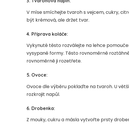
3. Tvarohová náplň:
V míse smíchejte tvaroh s vejcem, cukry, c
být krémová, ale držet tvar.
4. Příprava koláče:
Vykynuté těsto rozválejte na lehce pomouč
vysypané formy. Těsto rovnoměrně roztáhnět
rovnoměrně ji rozetřete.
5. Ovoce:
Ovoce dle výběru poklaďte na tvaroh. U větš
rozkrojit napůl.
6. Drobenka:
Z mouky, cukru a másla vytvořte prsty droben