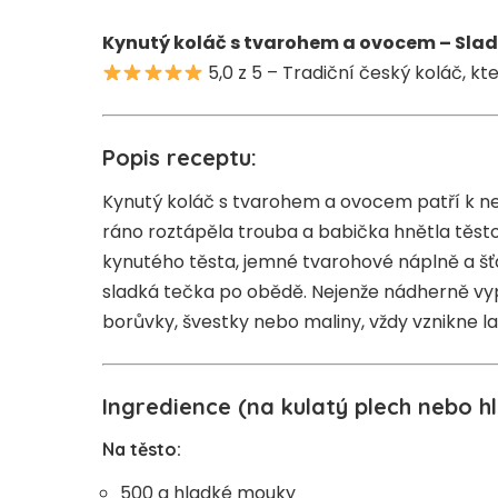
Kynutý koláč s tvarohem a ovocem – Slad
5,0 z 5 – Tradiční český koláč, kt
Popis receptu:
Kynutý koláč s tvarohem a ovocem patří k ne
ráno roztápěla trouba a babička hnětla těst
kynutého těsta, jemné tvarohové náplně a š
sladká tečka po obědě. Nejenže nádherně vypa
borůvky, švestky nebo maliny, vždy vznikne 
Ingredience (na kulatý plech nebo h
Na těsto:
500 g hladké mouky