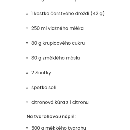
1 kostka čerstvého droždí (42 g)
250 ml vlažného mléka
80 g krupicového cukru
80 g změklého másla
2 žloutky
špetka soli
citronová kůra z 1 citronu
Na tvarohovou náplň:
500 g měkkého tvarohu