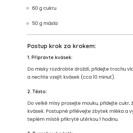
60 g cukru
50 g másla
Postup krok za krokem:
1. Připravte kvásek:
Do misky rozdrobte droždí, přidejte trochu vl
a nechte vzejít kvásek (cca 10 minut).
2. Těsto:
Do velké mísy prosejte mouku, přidejte cukr, 
kvásek. Postupně přilévejte zbytek mléka a 
teplém místě přikryté utěrkou 1 hodinu.