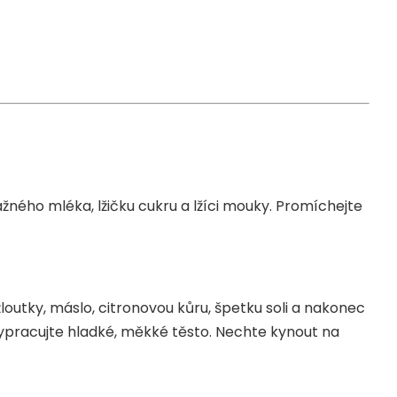
ažného mléka, lžičku cukru a lžíci mouky. Promíchejte
žloutky, máslo, citronovou kůru, špetku soli a nakonec
vypracujte hladké, měkké těsto. Nechte kynout na