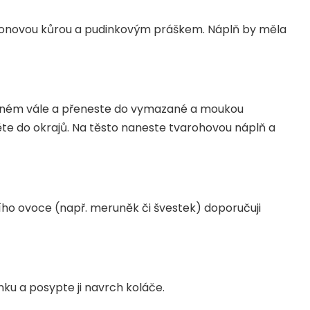
itronovou kůrou a pudinkovým práškem. Náplň by měla
eném vále a přeneste do vymazané a moukou
e do okrajů. Na těsto naneste tvarohovou náplň a
ího ovoce (např. meruněk či švestek) doporučuji
ku a posypte ji navrch koláče.