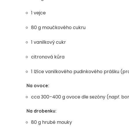
1 vejce
80 g moučkového cukru
1 vanilkový cukr
citronová kůra
1 lžíce vanilkového pudinkového prášku (pr
Na ovoce:
cca 300–400 g ovoce dle sezóny (např. bor
Na drobenku:
80 g hrubé mouky