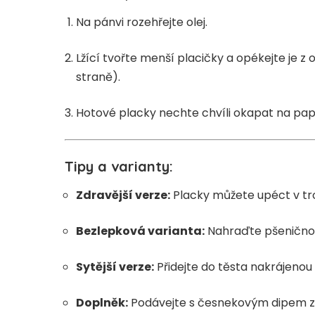
Na pánvi rozehřejte olej.
Lžící tvořte menší placičky a opékejte je 
straně).
Hotové placky nechte chvíli okapat na pap
Tipy a varianty:
Zdravější verze:
Placky můžete upéct v tro
Bezlepková varianta:
Nahraďte pšenično
Sytější verze:
Přidejte do těsta nakrájenou
Doplněk:
Podávejte s česnekovým dipem z b