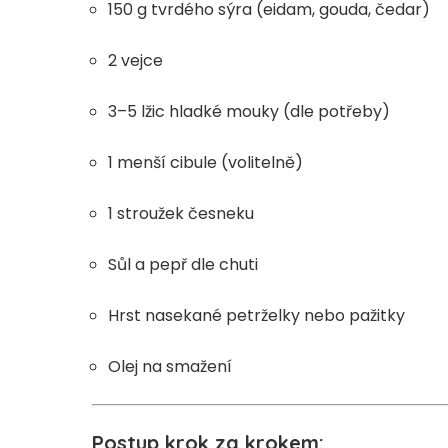
150 g tvrdého sýra (eidam, gouda, čedar)
2 vejce
3–5 lžic hladké mouky (dle potřeby)
1 menší cibule (volitelně)
1 stroužek česneku
Sůl a pepř dle chuti
Hrst nasekané petrželky nebo pažitky
Olej na smažení
Postup krok za krokem: