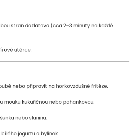
z obou stran dozlatova (cca 2–3 minuty na každé
írové utěrce.
ubě nebo připravit na horkovzdušné fritéze.
u mouku kukuřičnou nebo pohankovou.
 šunku nebo slaninu.
ílého jogurtu a bylinek.