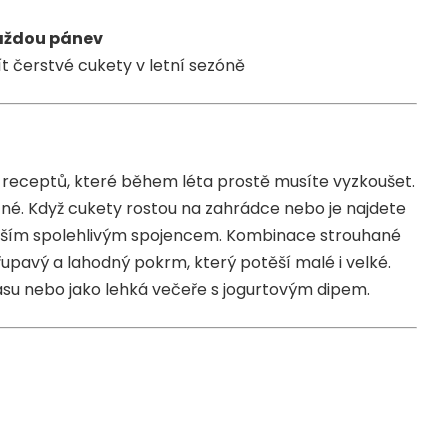
každou pánev
žít čerstvé cukety v letní sezóně
 receptů, které během léta prostě musíte vyzkoušet.
utné. Když cukety rostou na zahrádce nebo je najdete
vaším spolehlivým spojencem. Kombinace strouhané
křupavý a lahodný pokrm, který potěší malé i velké.
masu nebo jako lehká večeře s jogurtovým dipem.