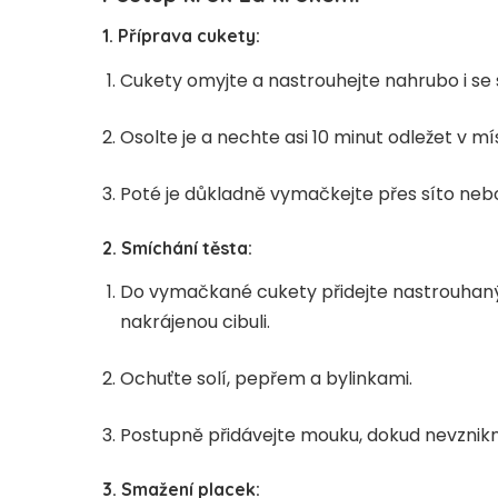
1. Příprava cukety:
Cukety omyjte a nastrouhejte nahrubo i se 
Osolte je a nechte asi 10 minut odležet v mí
Poté je důkladně vymačkejte přes síto nebo
2. Smíchání těsta:
Do vymačkané cukety přidejte nastrouhaný 
nakrájenou cibuli.
Ochuťte solí, pepřem a bylinkami.
Postupně přidávejte mouku, dokud nevznikne
3. Smažení placek: