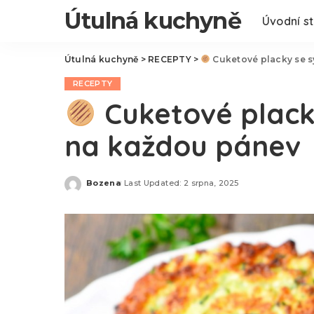
Útulná kuchyně
Úvodní s
Útulná kuchyně
>
RECEPTY
>
Cuketové placky se sý
RECEPTY
Cuketové placky
na každou pánev
Bozena
Last Updated: 2 srpna, 2025
Posted
by