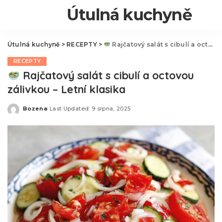
Útulná kuchyně
Útulná kuchyně
>
RECEPTY
>
Rajčatový salát s cibulí a octovou zálivkou – Letní klasika
RECEPTY
Rajčatový salát s cibulí a octovou
zálivkou – Letní klasika
Bozena
Last Updated: 9 srpna, 2025
Posted
by