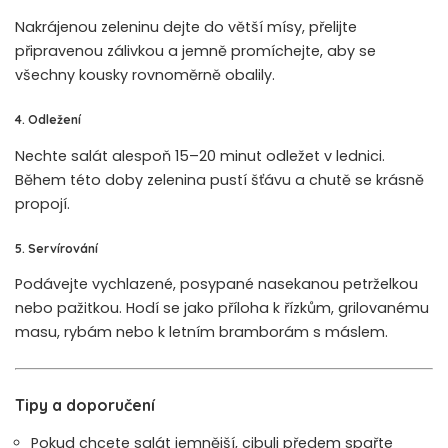
Nakrájenou zeleninu dejte do větší mísy, přelijte
připravenou zálivkou a jemně promíchejte, aby se
všechny kousky rovnoměrně obalily.
4. Odležení
Nechte salát alespoň 15–20 minut odležet v lednici.
Během této doby zelenina pustí šťávu a chutě se krásně
propojí.
5. Servírování
Podávejte vychlazené, posypané nasekanou petrželkou
nebo pažitkou. Hodí se jako příloha k řízkům, grilovanému
masu, rybám nebo k letním bramborám s máslem.
Tipy a doporučení
Pokud chcete salát jemnější, cibuli předem spařte