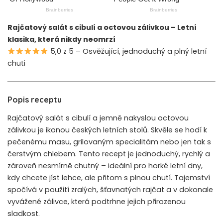
Rajčatový salát s cibulí a octovou zálivkou – Letní
klasika, která nikdy neomrzí
5,0 z 5 – Osvěžující, jednoduchý a plný letní
chuti
Popis receptu
Rajčatový salát s cibulí a jemně nakyslou octovou
zálivkou je ikonou českých letních stolů. Skvěle se hodí k
pečenému masu, grilovaným specialitám nebo jen tak s
čerstvým chlebem. Tento recept je jednoduchý, rychlý a
zároveň nesmírně chutný – ideální pro horké letní dny,
kdy chcete jíst lehce, ale přitom s plnou chutí. Tajemství
spočívá v použití zralých, šťavnatých rajčat a v dokonale
vyvážené zálivce, která podtrhne jejich přirozenou
sladkost.