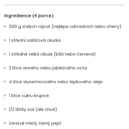
Ingredience (4 porce)
500 g zralých rajčat (nejlépe zahradních nebo cherry)
1 střední salátová okurka
1 středně velká cibule (bílá nebo červená)
3 lžíce vinného nebo jablečného octa
4 lžíce slunečnicového nebo řepkového oleje
1 lžíce cukru krupice
1/2 lžičky soli (dle chuti)
čerstvě mletý černý pepř